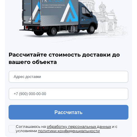
Рассчитайте стоимость доставки до
вашего объекта
Рассчитать
Соглашаюсь на
обработку персональных данных
и с
условиями
политики конфиденциальности