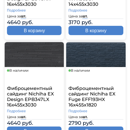
16х455х3030
14х455х3030
Подробнее
Подробнее
Цена за
Цена за
шт.
шт.
4640 руб.
3170 руб.
В корзину
В корзину
В наличии
В наличии
Фиброцементный
Фиброцементный
сайдинг Nichiha EX
сайдинг Nichiha EX
Design EPB347LX
Fuge EFF193HX
16х455х3030
16х455х1820
Подробнее
Подробнее
Цена за
Цена за
шт.
шт.
4640 руб.
2790 руб.