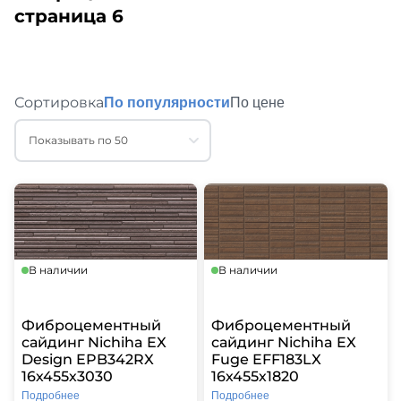
страница 6
Сортировка
По популярности
По цене
Показывать по 50
В наличии
В наличии
Фиброцементный
Фиброцементный
сайдинг Nichiha EX
сайдинг Nichiha EX
Design EPB342RX
Fuge EFF183LX
16х455х3030
16х455х1820
Подробнее
Подробнее