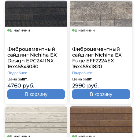
В наличии
В наличии
Фиброцементный
Фиброцементный
сайдинг Nichiha EX
сайдинг Nichiha EX
Fuge EFF2224EX
Design EPC2411NX
16х455х1820
16х455х3030
Подробнее
Подробнее
Цена за
Цена за
шт.
шт.
2990 руб.
4760 руб.
В корзину
В корзину
В наличии
В наличии