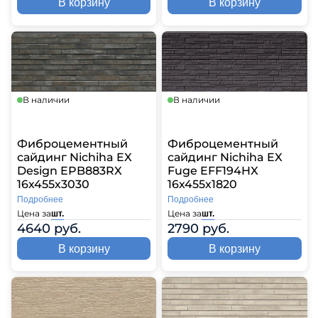
В корзину
В корзину
В наличии
В наличии
Фиброцементный
Фиброцементный
сайдинг Nichiha EX
сайдинг Nichiha EX
Design EPB883RX
Fuge EFF194HX
16х455х3030
16х455х1820
Подробнее
Подробнее
Цена за
Цена за
шт.
шт.
4640 руб.
2790 руб.
В корзину
В корзину