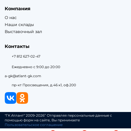
Компания
О нас
Наши склады
Выставочный зал
Контакты
+7 812 627-02-47
Ежедневно с 9:00 до 20:00
a-gk@atlant-gk.com
пр-кт Просвещения, д.46 к1, оф.200
"ГК Атлант" 2009-2026” Отправляя персональные данные с
помощью форм на сайте, Вы принимаете
Пользовательское соглашение