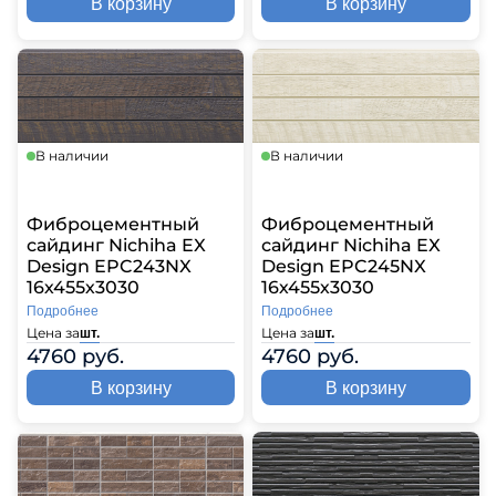
В корзину
В корзину
В наличии
В наличии
Фиброцементный
Фиброцементный
сайдинг Nichiha EX
сайдинг Nichiha EX
Design EPC245NX
Design EPC243NX
16х455х3030
16х455х3030
Подробнее
Подробнее
Цена за
Цена за
шт.
шт.
4760 руб.
4760 руб.
В корзину
В корзину