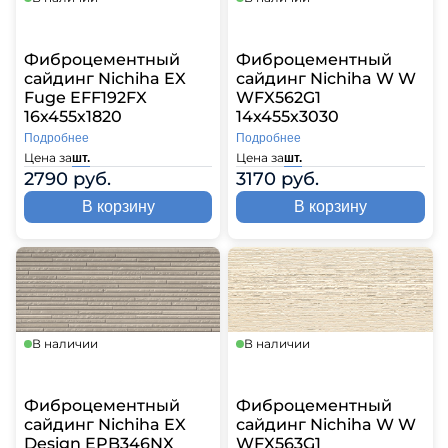
Фиброцементный
Фиброцементный
сайдинг Nichiha EX
сайдинг Nichiha W W
Fuge EFF192FX
WFX562G1
16х455х1820
14х455х3030
Подробнее
Подробнее
Цена за
Цена за
шт.
шт.
2790 руб.
3170 руб.
В корзину
В корзину
В наличии
В наличии
Фиброцементный
Фиброцементный
сайдинг Nichiha EX
сайдинг Nichiha W W
Design EPB346NX
WFX563G1