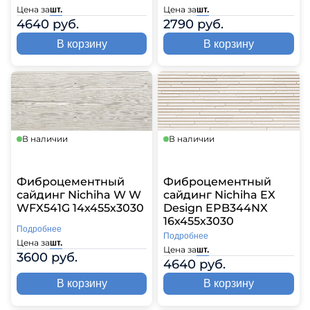
Цена за
Цена за
шт.
шт.
4640 руб.
2790 руб.
В корзину
В корзину
В наличии
В наличии
Фиброцементный
Фиброцементный
сайдинг Nichiha W W
сайдинг Nichiha EX
WFX541G 14х455х3030
Design EPB344NX
16х455х3030
Подробнее
Подробнее
Цена за
шт.
Цена за
шт.
3600 руб.
4640 руб.
В корзину
В корзину