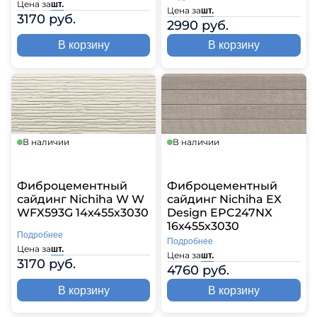
Цена за
шт.
Цена за
шт.
3170 руб.
2990 руб.
В корзину
В корзину
В наличии
В наличии
Фиброцементный
Фиброцементный
сайдинг Nichiha W W
сайдинг Nichiha EX
WFX593G 14х455х3030
Design EPC247NX
16х455х3030
Подробнее
Подробнее
Цена за
шт.
Цена за
шт.
3170 руб.
4760 руб.
В корзину
В корзину